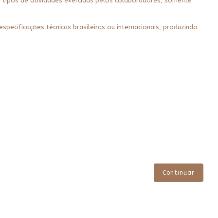
s tipos de atividades exercidas pelos colaboradores, somente
ecificações técnicas brasileiras ou internacionais, produzindo
Continuar