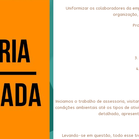
Uniformizar os colaboradores da emp
organização, 
Pro
3.
4
Iniciamos o trabalho de assessoria, visit
condições ambientais até os tipos de at
detalhado, apresen
Levando-se em questão, todo esse tra