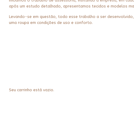
Iniciamos o trabalho de assessoria, visitando a empresa, em cad
após um estudo detalhado, apresentamos tecidos e modelos ma
Levando-se em questão, todo esse trabalho a ser desenvolvido, r
uma roupa em condições de uso e conforto.
Seu carrinho está vazio.