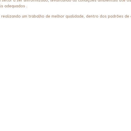
a setor a ser uniformizado, levantando as condições ambientais até o
is adequados .
ealizando um trabalho de melhor qualidade, dentro dos padrões de esp