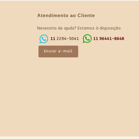
Atendimento ao Cliente
Necessita de ajuda? Estamos à disposição.
11
2294-5041
11
96441-8648
Enviar e-mail